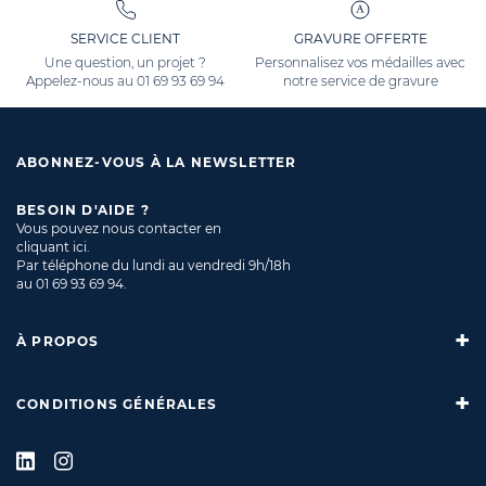
SERVICE CLIENT
GRAVURE OFFERTE
Une question, un projet ?
Personnalisez vos médailles avec
Appelez-nous au
01 69 93 69 94
notre service de gravure
ABONNEZ-VOUS À LA NEWSLETTER
BESOIN D'AIDE ?
Vous pouvez nous contacter en
cliquant ici
.
Par téléphone du lundi au vendredi 9h/18h
au
01 69 93 69 94
.
À PROPOS
CONDITIONS GÉNÉRALES