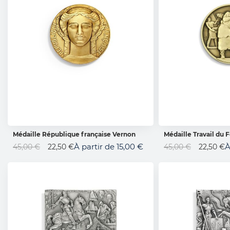
Médaille République française Vernon
Médaille Travail du F
AJOUTER AU PANIER
AJOUTER 
Prix
Prix
À partir de
15,00 €
À
45,00 €
22,50 €
45,00 €
22,50 €
Spécial
Spécial