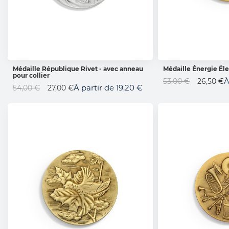
Médaille République Rivet - avec anneau
Médaille Énergie Éle
pour collier
AJOUTER AU PANIER
AJOUTER 
Prix
À
53,00 €
26,50 €
Prix
À partir de
19,20 €
54,00 €
27,00 €
Spécial
Spécial