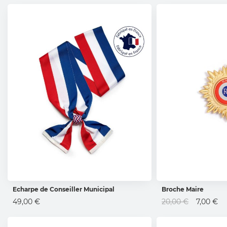
Echarpe de Conseiller Municipal
Broche Maire
AJOUTER AU PANIER
AJOUTER 
Prix
49,00 €
20,00 €
7,00 €
Spécial