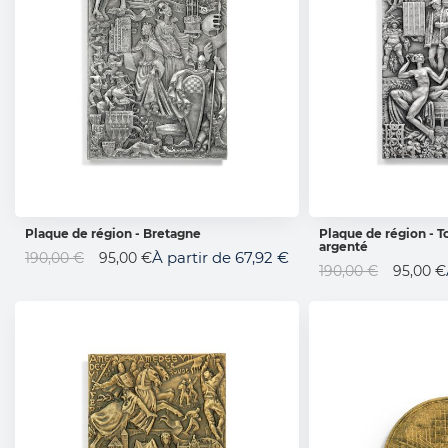
Plaque de région - Bretagne
Plaque de région - T
argenté
AJOUTER AU PANIER
AJOUTER 
Prix
À partir de
67,92 €
190,00 €
95,00 €
Prix
190,00 €
95,00 €
Spécial
Spécial