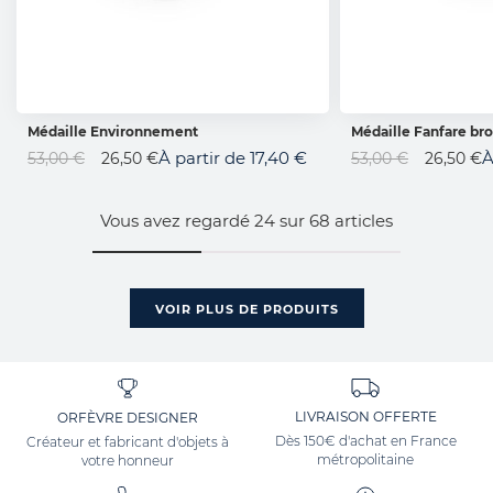
Médaille Environnement
Médaille Fanfare br
AJOUTER AU PANIER
AJOUTER 
Prix
Prix
À partir de
17,40 €
À
53,00 €
26,50 €
53,00 €
26,50 €
Spécial
Spécial
Vous avez regardé
24
sur
68
articles
VOIR PLUS DE PRODUITS
LIVRAISON OFFERTE
ORFÈVRE DESIGNER
Dès 150€ d'achat en France
Créateur et fabricant d'objets à
métropolitaine
votre honneur