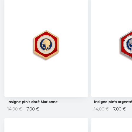
Insigne pin's doré Marianne
Insigne pin's argent
AJOUTER AU PANIER
AJOUTER 
Prix
Prix
14,00 €
7,00 €
14,00 €
7,00 €
Spécial
Spécial