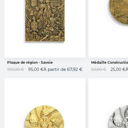
Plaque de région - Savoie
Médaille Constructi
AJOUTER AU PANIER
AJOUTER 
Prix
Prix
À partir de
67,92 €
À
190,00 €
95,00 €
50,00 €
25,00 €
Spécial
Spécial