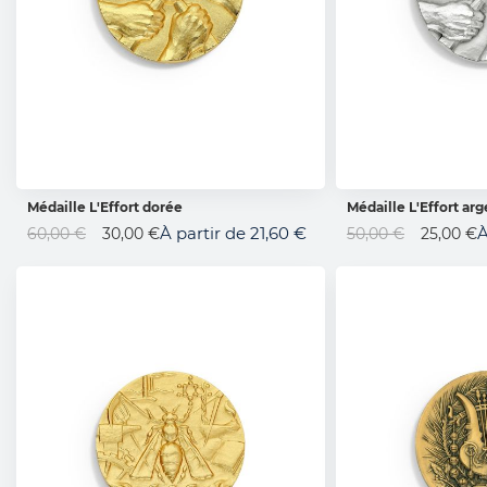
Médaille L'Effort dorée
Médaille L'Effort ar
AJOUTER AU PANIER
AJOUTER 
Prix
Prix
À partir de
21,60 €
À
60,00 €
30,00 €
50,00 €
25,00 €
Spécial
Spécial