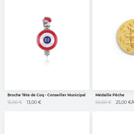
Broche Tête de Coq - Conseiller Municipal
Médaille Pêche
AJOUTER AU PANIER
AJOUTER 
Prix
Prix
À
15,00 €
13,00 €
50,00 €
25,00 €
Spécial
Spécial