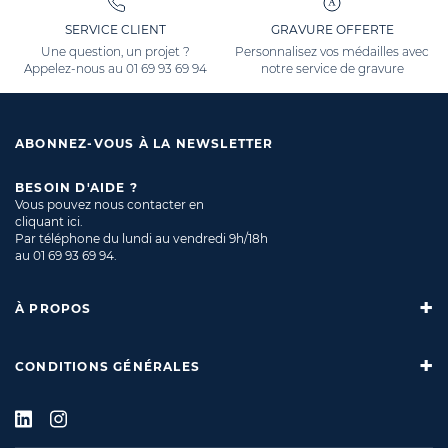
SERVICE CLIENT
GRAVURE OFFERTE
Une question, un projet ?
Personnalisez vos médailles avec
Appelez-nous au
01 69 93 69 94
notre service de gravure
ABONNEZ-VOUS À LA NEWSLETTER
BESOIN D'AIDE ?
Vous pouvez nous contacter en
cliquant ici
.
Par téléphone du lundi au vendredi 9h/18h
au
01 69 93 69 94
.
À PROPOS
CONDITIONS GÉNÉRALES