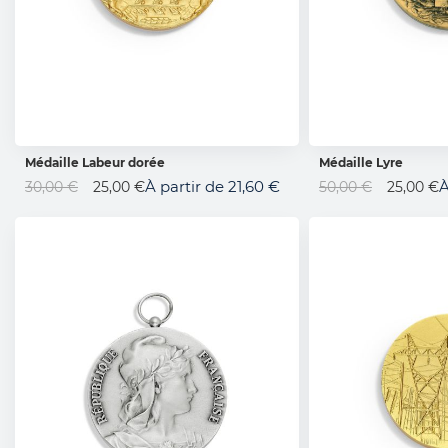
Médaille Labeur dorée
Médaille Lyre
AJOUTER AU PANIER
AJOUTER 
Prix
Prix
À partir de
21,60 €
À
30,00 €
25,00 €
50,00 €
25,00 €
Spécial
Spécial