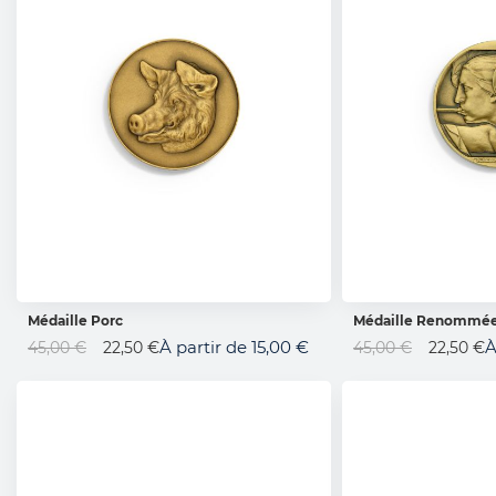
Médaille Porc
Médaille Renommé
AJOUTER AU PANIER
AJOUTER 
Prix
Prix
À partir de
15,00 €
À
45,00 €
22,50 €
45,00 €
22,50 €
Spécial
Spécial