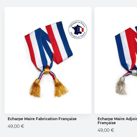
Echarpe Maire Fabrication Française
Echarpe Maire Adjoin
Française
AJOUTER AU PANIER
AJOUTER 
49,00 €
49,00 €