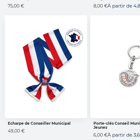
AJOUTER AU PANIER
AJOUTER AU 
À partir de
4,
75,00 €
8,00 €
Echarpe de Conseiller Municipal
Porte-clés Conseil Muni
Jeunes
AJOUTER AU PANIER
AJOUTER AU 
49,00 €
À partir de
3,
6,00 €