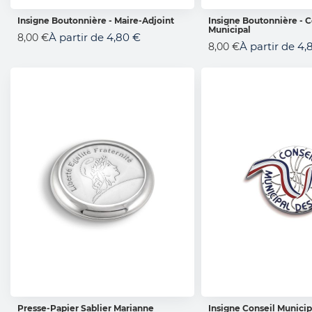
Insigne Boutonnière - Maire-Adjoint
Insigne Boutonnière - C
Municipal
AJOUTER AU PANIER
AJOUTER AU 
À partir de
4,80 €
8,00 €
À partir de
4,
8,00 €
Presse-Papier Sablier Marianne
Insigne Conseil Municip