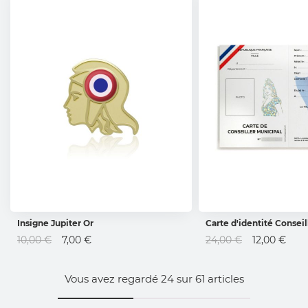
Insigne Jupiter Or
Carte d'identité Conseil
AJOUTER AU PANIER
AJOUTER AU 
Prix
Prix
10,00 €
7,00 €
24,00 €
12,00 €
Spécial
Spécial
Vous avez regardé
24
sur
61
articles