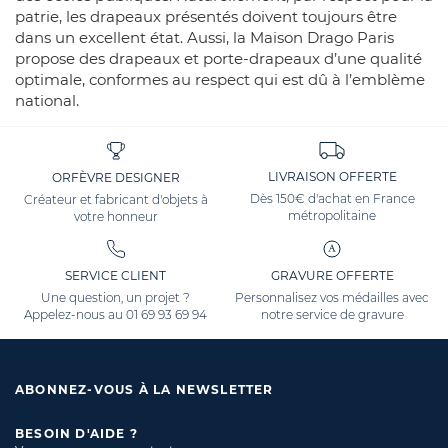
patrie, les drapeaux présentés doivent toujours être
dans un excellent état. Aussi, la Maison Drago Paris
propose des drapeaux et porte-drapeaux d’une qualité
optimale, conformes au respect qui est dû à l’emblème
national.
LIVRAISON OFFERTE
ORFÈVRE DESIGNER
Dès 150€ d'achat en France
Créateur et fabricant d'objets à
métropolitaine
votre honneur
SERVICE CLIENT
GRAVURE OFFERTE
Une question, un projet ?
Personnalisez vos médailles avec
Appelez-nous au
01 69 93 69 94
notre service de gravure
ABONNEZ-VOUS À LA NEWSLETTER
BESOIN D'AIDE ?