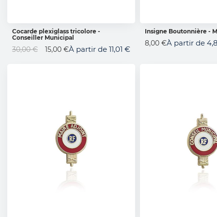
Cocarde plexiglass tricolore -
Insigne Boutonnière - M
Conseiller Municipal
AJOUTER AU PANIER
AJOUTER AU 
À partir de
4,
8,00 €
Prix
À partir de
11,01 €
30,00 €
15,00 €
Spécial