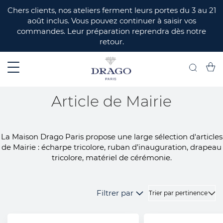
ERMER
Chers clients, nos ateliers ferment leurs portes du 3 au 21
août inclus. Vous pouvez continuer à saisir vos
commandes. Leur préparation reprendra dès notre
retour.
Mon 
Recherch
Article de Mairie
La Maison Drago Paris propose une large sélection d'articles
de Mairie : écharpe tricolore, ruban d’inauguration, drapeau
tricolore, matériel de cérémonie.
Filtrer par