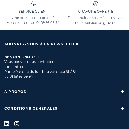
SERVICE CLIENT
GRAVURE OFFERTE
Une question, un projet ?
Personnalisez vos médailles avec
Appelez-nous au
01 69 93 69 94
notre service de gravure
ABONNEZ-VOUS À LA NEWSLETTER
BESOIN D'AIDE ?
Vous pouvez nous contacter en
cliquant ici
.
Par téléphone du lundi au vendredi 9h/18h
au
01 69 93 69 94
.
À PROPOS
CONDITIONS GÉNÉRALES