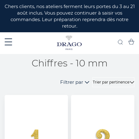
ERMER
Chers clients, nos ateliers ferment leurs portes du 3 au 21
août inclus. Vous pouvez continuer à saisir vos
commandes. Leur préparation reprendra dès notre
retour.
Mon 
Recherch
Chiffres - 10 mm
Filtrer par