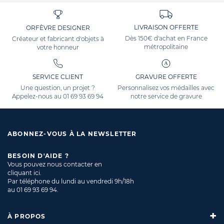
LIVRAISON OFFERTE
ORFÈVRE DESIGNER
Dès 150€ d'achat en France
Créateur et fabricant d'objets à
métropolitaine
votre honneur
SERVICE CLIENT
GRAVURE OFFERTE
Une question, un projet ?
Personnalisez vos médailles avec
Appelez-nous au
01 69 93 69 94
notre service de gravure
ABONNEZ-VOUS À LA NEWSLETTER
BESOIN D'AIDE ?
Vous pouvez nous contacter en
cliquant ici
.
Par téléphone du lundi au vendredi 9h/18h
au
01 69 93 69 94
.
À PROPOS