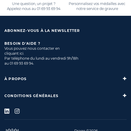
Une question, un projet ?
Personnalisez vos médailles avec
Appelez-nous au
01 69 93 69 94
notre service de gravure
ABONNEZ-VOUS À LA NEWSLETTER
BESOIN D'AIDE ?
Vous pouvez nous contacter en
cliquant ici
.
Par téléphone du lundi au vendredi 9h/18h
au
01 69 93 69 94
.
À PROPOS
CONDITIONS GÉNÉRALES
Drago ©2026