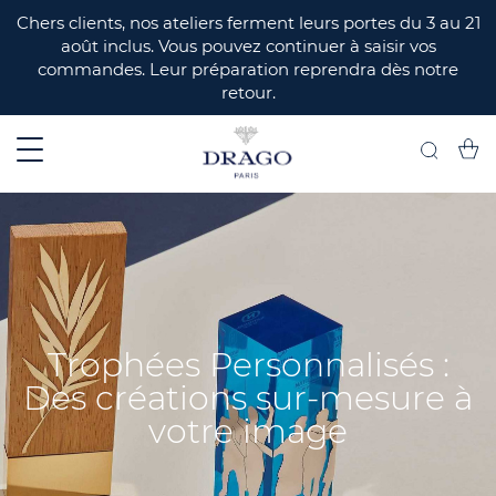
ERMER
Chers clients, nos ateliers ferment leurs portes du 3 au 21
août inclus. Vous pouvez continuer à saisir vos
commandes. Leur préparation reprendra dès notre
retour.
Mon 
Recherch
Trophées Personnalisés :
Des créations sur-mesure à
votre image