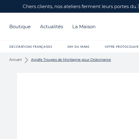
Chers clients, nos ateliers ferment leurs portes du
Boutique
Actualités
La Maison
DÉCORATIONS FRANÇAISES
24H DU MANS
OFFRE PROTOCOLAIR
Accueil
Agrafe Troupes de Montagne pour Ordonnance
Skip
to
the
end
of
the
images
gallery