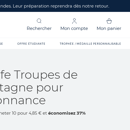
mandes. Leur préparation reprendra dès notre retour.
Rechercher
Mon compte
Mon panier
SE
OFFRE ÉTUDIANTE
TROPHÉE / MÉDAILLE PERSONNALISABLE
fe Troupes de
tagne pour
onnance
heter 10 pour
et
économisez
37
%
4,85 €