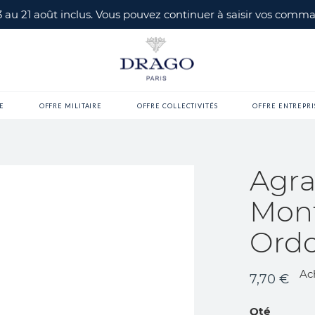
 3 au 21 août inclus. Vous pouvez continuer à saisir vos com
E
OFFRE MILITAIRE
OFFRE COLLECTIVITÉS
OFFRE ENTREPRI
Agra
Mon
Ord
Ac
7,70 €
Qté