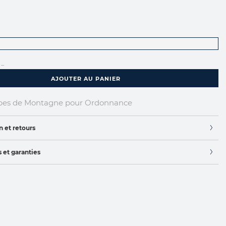
...
AJOUTER AU PANIER
upes de Montagne pour Ordonnance
n et retours
 et garanties