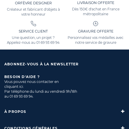
LIVRAISON OFFERTE
ORFÈVRE DESIGNER
Dès 150€ d'achat en France
Créateur et fabricant d'objets à
métropolitaine
votre honneur
SERVICE CLIENT
GRAVURE OFFERTE
Une question, un projet ?
Personnalisez vos médailles avec
Appelez-nous au
01 69 93 69 94
notre service de gravure
ABONNEZ-VOUS À LA NEWSLETTER
BESOIN D'AIDE ?
Vous pouvez nous contacter en
cliquant ici
.
Par téléphone du lundi au vendredi 9h/18h
au
01 69 93 69 94
.
À PROPOS
CONDITIONS GÉNÉRALES