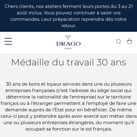
ERMER
Chers clients, nos ateliers ferment leurs portes du 3 au 21
août inclus. Vous pouvez continuer à saisir vos
commandes. Leur préparation reprendra dès notre
retour.
Mon 
Recherch
Médaille du travail 30 ans
30 ans de bons et loyaux services dans une ou plusieurs
entreprises françaises (c’est l’adresse du siège social qui
détermine la nationalité de l’entreprise) sur le territoire
français ou à l’étranger permettent à l’employé de faire une
demande auprès de l’Etat pour en bénéficier. De même
celui-ci peut y prétendre après avoir exercé son métier dans
une ou plusieurs entreprises étrangères, du moment qu’il
occupait sa fonction sur le sol français.