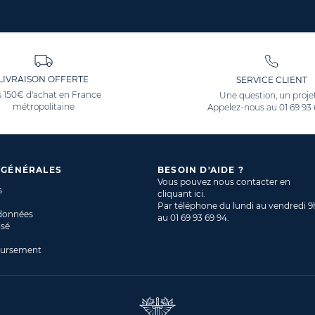
LIVRAISON OFFERTE
SERVICE CLIENT
 150€ d'achat en France
Une question, un proje
métropolitaine
Appelez-nous au
01 69 93
 GÉNÉRALES
BESOIN D'AIDE ?
Vous pouvez nous contacter en
s
cliquant ici
.
Par téléphone du lundi au vendredi 9
 données
au
01 69 93 69 94
.
isé
oursement