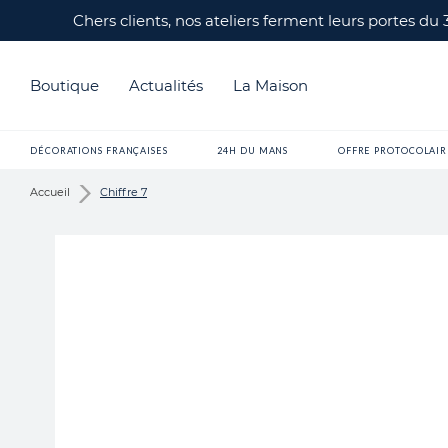
Chers clients, nos ateliers ferment leurs portes du
Boutique
Actualités
La Maison
DÉCORATIONS FRANÇAISES
24H DU MANS
OFFRE PROTOCOLAIR
Accueil
Chiffre 7
Skip
to
the
end
of
the
images
gallery