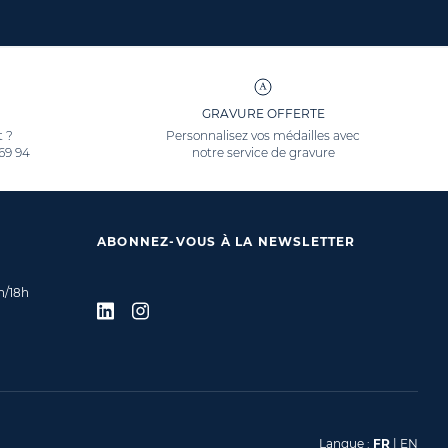
GRAVURE OFFERTE
t ?
Personnalisez vos médailles avec
 69 94
notre service de gravure
ABONNEZ-VOUS À LA NEWSLETTER
h/18h
Langue :
FR
|
EN