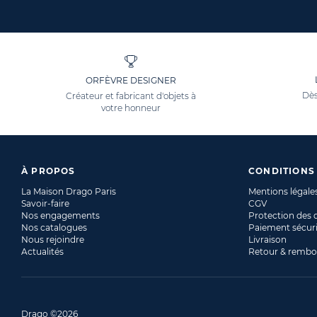
ORFÈVRE DESIGNER
Dès
Créateur et fabricant d'objets à
votre honneur
À PROPOS
CONDITIONS
La Maison Drago Paris
Mentions légale
Savoir-faire
CGV
Nos engagements
Protection des
Nos catalogues
Paiement sécur
Nous rejoindre
Livraison
Actualités
Retour & remb
Drago ©2026