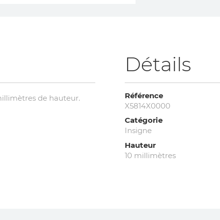
Détails
Référence
millimètres de hauteur.
X5814X0000
Catégorie
Insigne
Hauteur
10 millimètres