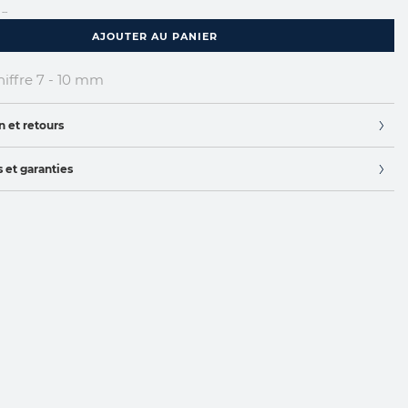
...
AJOUTER AU PANIER
ffre 7 - 10 mm
n et retours
 et garanties