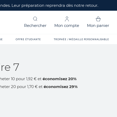
mandes. Leur préparation reprendra dès notre retour.
Rechercher
Mon compte
Mon panier
SE
OFFRE ÉTUDIANTE
TROPHÉE / MÉDAILLE PERSONNALISABLE
fre 7
heter 10 pour
et
économisez
20
%
1,92 €
heter 20 pour
et
économisez
29
%
1,70 €