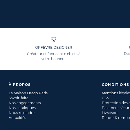
ORFÈVRE DESIGNER
Dès
Créateur et fabricant d'objets à
votre honneur
À PROPOS
CONDITIONS
La Maison Drago Paris
Mentions légale
Savoir-faire
CGV
Nos engagements
Protection des
Nos catalogues
Paiement sécur
Nous rejoindre
Livraison
Actualités
Retour & remb