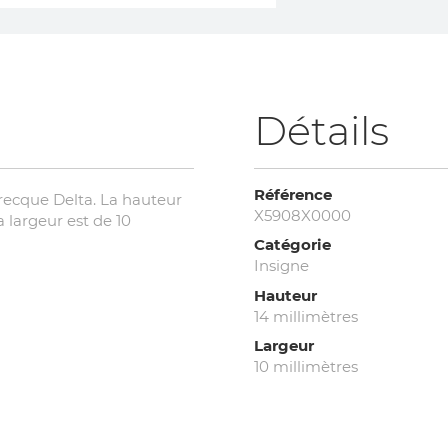
Détails
Référence
recque Delta. La hauteur
X5908X0000
a largeur est de 10
Catégorie
Insigne
Hauteur
14 millimètres
Largeur
10 millimètres