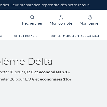
mandes. Leur préparation reprendra dès notre retour.
Rechercher
Mon compte
Mon panier
SE
OFFRE ÉTUDIANTE
TROPHÉE / MÉDAILLE PERSONNALISABLE
lème Delta
heter 10 pour
et
économisez
20
%
1,92 €
heter 20 pour
et
économisez
29
%
1,70 €