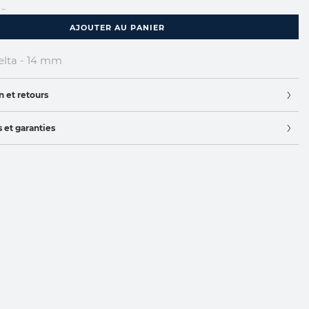
...
AJOUTER AU PANIER
lta - 14 mm
n et retours
 et garanties