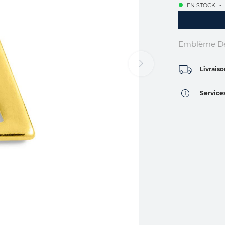
EN STOCK
Emblème De
Livraiso
Services