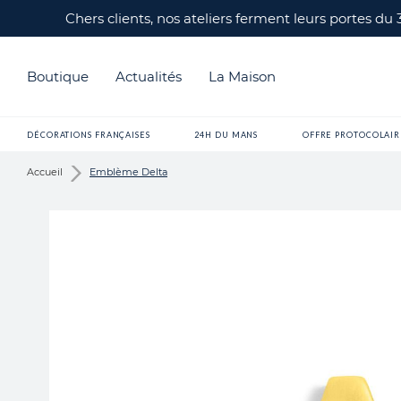
Chers clients, nos ateliers ferment leurs portes du
Boutique
Actualités
La Maison
DÉCORATIONS FRANÇAISES
24H DU MANS
OFFRE PROTOCOLAIR
Accueil
Emblème Delta
Skip
to
the
end
of
the
images
gallery