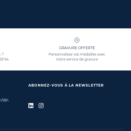
GRAVURE OFFERTE
t ?
Personnalisez vos médailles avec
 69 94
notre service de gravure
ABONNEZ-VOUS À LA NEWSLETTER
h/18h