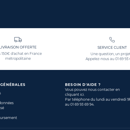
LIVRAISON OFFERTE
SERVICE CLIENT
 150€ d'achat en France
Une question, un proje
métropolitaine
Appelez-nous au
01 69 93
 GÉNÉRALES
BESOIN D'AIDE ?
Vous pouvez nous contacter en
s
cliquant ici
.
Par téléphone du lundi au vendredi 9
 données
au
01 69 93 69 94
.
isé
oursement