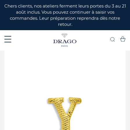
ERMER
Chers clients, nos ateliers ferment leurs portes du 3 au 21
août inclus. Vous pouvez continuer à saisir vos
commandes. Leur préparation reprendra dès notre
retour.
Mon 
Recherch
Skip
to
the
end
of
the
images
gallery