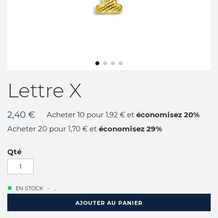
Skip
Lettre X
to
the
beginning
2,40 €
Acheter 10 pour
et
économisez
20
%
1,92 €
of
the
Acheter 20 pour
et
économisez
29
%
1,70 €
images
gallery
Qté
EN STOCK
...
AJOUTER AU PANIER