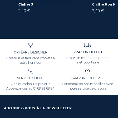
Chiffre 3
Chiffre 6 ou 9
2,40 €
2,40 €
LIVRAISON OFFERTE
ORFÈVRE DESIGNER
Dès 150€ d'achat en France
Créateur et fabricant d'objets à
métropolitaine
votre honneur
SERVICE CLIENT
GRAVURE OFFERTE
Une question, un projet ?
Personnalisez vos médailles avec
Appelez-nous au
01 69 93 69 94
notre service de gravure
ABONNEZ-VOUS À LA NEWSLETTER