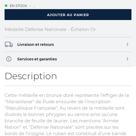
EN STOCK
...
AJOUTER AU PANIER
Médaille Défense Nationale - Échelon Or
Livraison et retours
Services et garanties
Description
Cette médaille en bronze doré représente l'effigie de la
"Marseillaise" de Rude entourée de l'inscription
"République Française". Au revers de la médaille sont
illustrés le bonnet phrygien au centre ainsi qu'une
branche de feuille de laurier. Les mentions "Armée
Nation" et "Défense Nationale" sont placées sur les
bords de l'insigne. Le ruban est constitué d'une bande