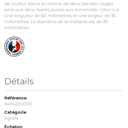
de couleur bleue au centre, de deux bandes rouges
ainsi que deux liserés jaunes aux extrémités. Celui-ci a
une longueur de 60 millimètres et une largeur de 36
millimètres. Le diamètre de la médaille est de 36
millimètres.
Détails
Référence
X4942X0000
Catégorie
Agrafe
Échelon