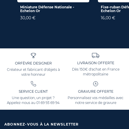
Miniature Défense Nationale -
Fixe-ruban Défe
Echelon Or
Echelon Or
30,00 €
16,00 €
LIVRAISON OFFERTE
ORFÈVRE DESIGNER
Dès 150€ d'achat en France
Créateur et fabricant d'objets à
métropolitaine
votre honneur
SERVICE CLIENT
GRAVURE OFFERTE
Une question, un projet ?
Personnalisez vos médailles avec
Appelez-nous au
01 69 93 69 94
notre service de gravure
ABONNEZ-VOUS À LA NEWSLETTER