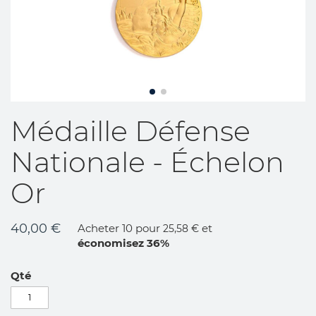
Skip
Médaille Défense
to
the
Nationale - Échelon
beginning
of
Or
the
images
gallery
40,00 €
Acheter 10 pour
et
25,58 €
économisez
36
%
Qté