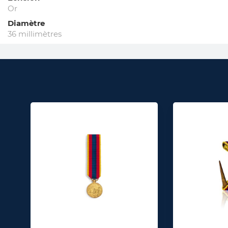
Or
Diamètre
36 millimètres