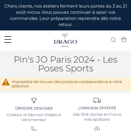
ERMER
Chers clients, nos ateliers ferment leurs portes du 3 au 21
août inclus. Vous pouvez continuer à saisir vos
commandes. Leur préparation reprendra dès notre
retour.
Mon 
Recherch
Pin's JO Paris 2024 - Les
Poses Sports
Impossible de trouver des produits correspondants à votre
sélection.
LIVRAISON OFFERTE
ORFÈVRE DESIGNER
Dès 150€ d'achat en France
Créateur et fabricant d'objets à
métropolitaine
votre honneur