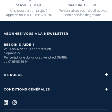
SERVICE CLIENT
GRAVURE OFFERTE
Une question, un projet ?
Personnalisez vos médailles avec
Appelez-nous au
01 69 93 69 94
notre service de gravure
ABONNEZ-VOUS À LA NEWSLETTER
BESOIN D'AIDE ?
Vous pouvez nous contacter en
cliquant ici
.
Par téléphone du lundi au vendredi 9h/18h
au
01 69 93 69 94
.
À PROPOS
CONDITIONS GÉNÉRALES