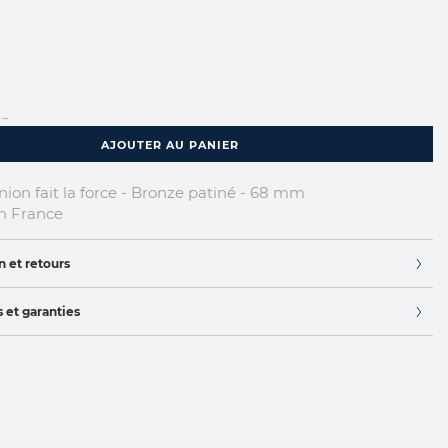
...
AJOUTER AU PANIER
nion fait la force - Bronze patiné - 68 mm
n France
n et retours
 et garanties