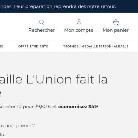
mandes. Leur préparation reprendra dès notre retour.
Rechercher
Mon compte
Mon panier
SE
OFFRE ÉTUDIANTE
TROPHÉE / MÉDAILLE PERSONNALISABLE
lle L'Union fait la
e
Acheter 10 pour
et
économisez
34
%
39,60 €
us une gravure ?
ui