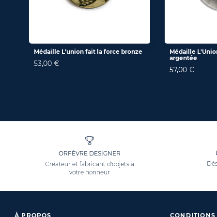
Médaille L'union fait la force bronze
Médaille L'Union
argentée
53,00 €
57,00 €
ORFÈVRE DESIGNER
Dès
Créateur et fabricant d'objets à
votre honneur
À PROPOS
CONDITIONS