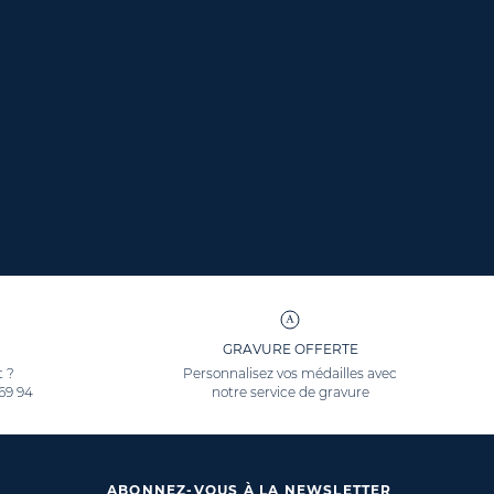
GRAVURE OFFERTE
t ?
Personnalisez vos médailles avec
 69 94
notre service de gravure
ABONNEZ-VOUS À LA NEWSLETTER