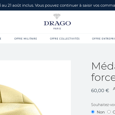
 3 au 21 août inclus. Vous pouvez continuer à saisir vos com
E
OFFRE MILITAIRE
OFFRE COLLECTIVITÉS
OFFRE ENTREPRI
Médai
forc
60,00 €
Souhaitez-vo
Non
O