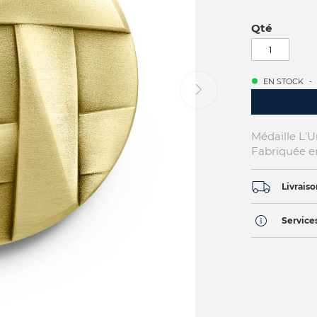
Qté
EN STOCK
Médaille L'U
Fabriquée e
Livraiso
Services