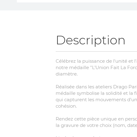
Skip
to
the
beginning
of
Description
the
images
gallery
Célébrez la puissance de l'unité et l
notre médaille "L’Union Fait La Fo
diamètre.
Réalisée dans les ateliers Drago Pari
médaille symbolise la solidité et la fi
qui capturent les mouvements d'un c
cohésion.
Rendez cette pièce unique en perso
la gravure de votre choix (nom, dat