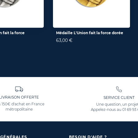
 fait la force
Médaille L'Union fait la force dorée
63,00 €
LIVRAISON OFFERTE
SERVICE CLIENT
 150€ d'achat en France
Une question, un proje
métropolitaine
Appelez-nous au
01 69 93
 GÉNÉRALES
BESOIN D'AIDE ?