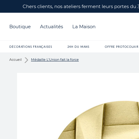
Chers clients, nos ateliers ferment leurs portes du
Boutique
Actualités
La Maison
DÉCORATIONS FRANÇAISES
24H DU MANS
OFFRE PROTOCOLAIR
Accueil
Médaille L'Union fait la force
Skip
to
the
end
of
the
images
gallery