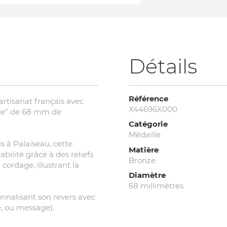
Détails
Référence
'artisanat français avec
X44696X000
rce" de 68 mm de
Catégorie
Médaille
s à Palaiseau, cette
Matière
abilité grâce à des reliefs
Bronze
ordage, illustrant la
Diamètre
68 millimètres
nnalisant son revers avec
e, ou message).