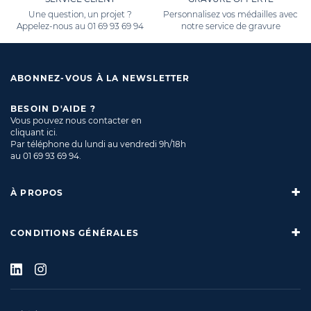
Une question, un projet ?
Personnalisez vos médailles avec
Appelez-nous au
01 69 93 69 94
notre service de gravure
ABONNEZ-VOUS À LA NEWSLETTER
BESOIN D'AIDE ?
Vous pouvez nous contacter en
cliquant ici
.
Par téléphone du lundi au vendredi 9h/18h
au
01 69 93 69 94
.
À PROPOS
CONDITIONS GÉNÉRALES