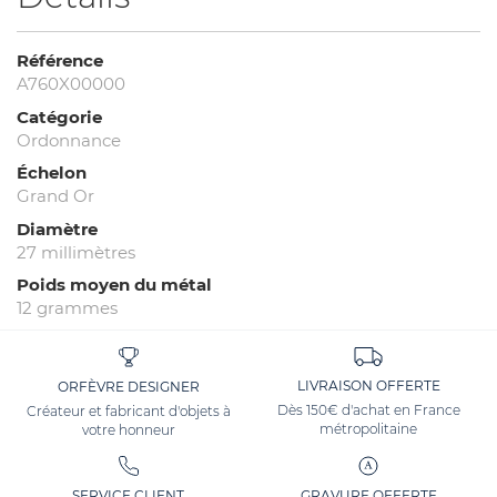
Référence
A760X00000
Catégorie
Ordonnance
Échelon
Grand Or
Diamètre
27 millimètres
Poids moyen du métal
12 grammes
LIVRAISON OFFERTE
ORFÈVRE DESIGNER
Dès 150€ d'achat en France
Créateur et fabricant d'objets à
métropolitaine
votre honneur
SERVICE CLIENT
GRAVURE OFFERTE