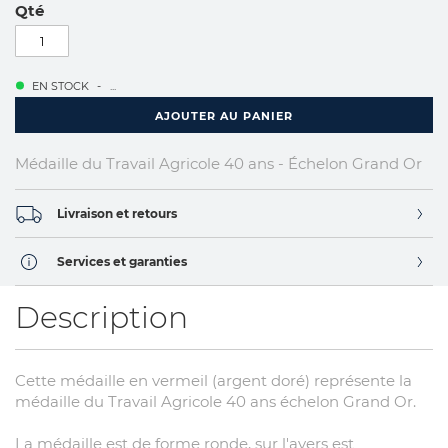
Qté
EN STOCK
...
AJOUTER AU PANIER
Médaille du Travail Agricole 40 ans - Échelon Grand Or
Livraison et retours
Services et garanties
Description
Cette médaille en vermeil (argent doré) représente la
médaille du Travail Agricole 40 ans échelon Grand Or.
La médaille est de forme ronde, sur l'avers est