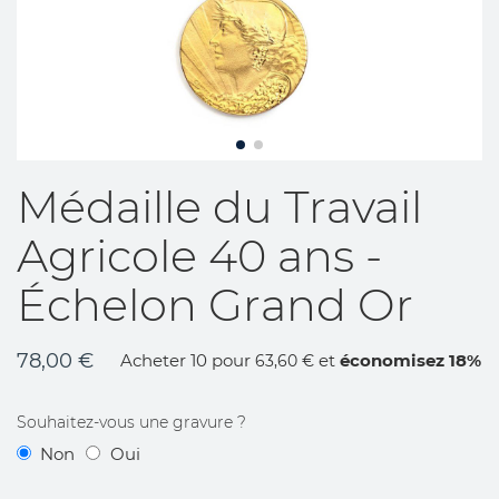
Skip
Médaille du Travail
to
the
Agricole 40 ans -
beginning
of
Échelon Grand Or
the
images
gallery
78,00 €
Acheter 10 pour
et
économisez
18
%
63,60 €
Souhaitez-vous une gravure ?
Non
Oui