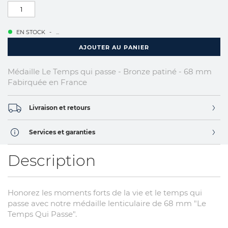
EN STOCK
...
AJOUTER AU PANIER
Médaille Le Temps qui passe - Bronze patiné - 68 mm
Fabirquée en France
Livraison et retours
Services et garanties
Description
Honorez les moments forts de la vie et le temps qui
passe avec notre médaille lenticulaire de 68 mm "Le
Temps Qui Passe".