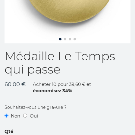
Skip
Médaille Le Temps
to
the
qui passe
beginning
of
the
60,00 €
Acheter 10 pour
et
39,60 €
images
économisez
34
%
gallery
Souhaitez-vous une gravure ?
Non
Oui
Qté