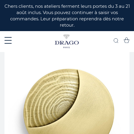
ERMER
Chers clients, nos ateliers ferment leurs portes du 3 au 21
août inclus. Vous pouvez continuer à saisir vos
commandes. Leur préparation reprendra dès notre
retour.
Mon 
Recherch
Skip
to
the
end
of
the
images
gallery