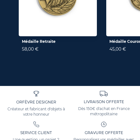
Médaille Retraite
Médaille Couro
58,00 €
45,00 €
LIVRAISON OFFERTE
ORFÈVRE DESIGNER
Dès 150€ d'achat en France
Créateur et fabricant d'objets à
métropolitaine
votre honneur
SERVICE CLIENT
GRAVURE OFFERTE
Une question, un projet ?
Personnalisez vos médailles avec