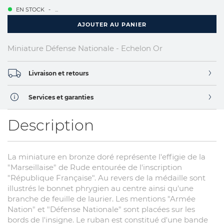
EN STOCK
...
AJOUTER AU PANIER
Miniature Défense Nationale - Echelon Or
Livraison et retours
Services et garanties
Description
La miniature en bronze doré représente l'effigie de la
"Marseillaise" de Rude entourée de l'inscription
"République Française". Au revers de la médaille sont
illustrés le bonnet phrygien au centre ainsi qu'une
branche de feuille de laurier. Les mentions "Armée
Nation" et "Défense Nationale" sont placées sur les
bords de l'insigne. Le ruban est constitué d'une bande