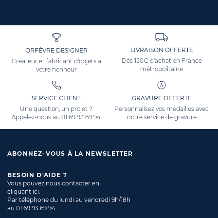
LIVRAISON OFFERTE
ORFÈVRE DESIGNER
Dès 150€ d'achat en France
Créateur et fabricant d'objets à
métropolitaine
votre honneur
SERVICE CLIENT
GRAVURE OFFERTE
Une question, un projet ?
Personnalisez vos médailles avec
Appelez-nous au
01 69 93 69 94
notre service de gravure
ABONNEZ-VOUS À LA NEWSLETTER
BESOIN D'AIDE ?
Vous pouvez nous contacter en
cliquant ici
.
Par téléphone du lundi au vendredi 9h/18h
au
01 69 93 69 94
.