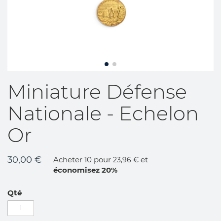
Skip
Miniature Défense
to
the
Nationale - Echelon
beginning
of
Or
the
images
gallery
30,00 €
Acheter 10 pour
et
23,96 €
économisez
20
%
Qté