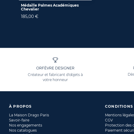
Médaille Palmes Académiques
Chevalier
185,00 €
ORFÈVRE DESIGNER
Dès
Créateur et fabricant d'objets à
votre honneur
À PROPOS
CONDITIONS
La Maison Drago Paris
Mentions légale
Savoir-faire
CGV
Nos engagements
Protection des
Nos catalogues
Paiement sécur