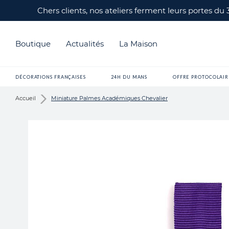
Chers clients, nos ateliers ferment leurs portes du
Boutique
Actualités
La Maison
DÉCORATIONS FRANÇAISES
24H DU MANS
OFFRE PROTOCOLAIR
Accueil
Miniature Palmes Académiques Chevalier
Skip
to
the
end
of
the
images
gallery