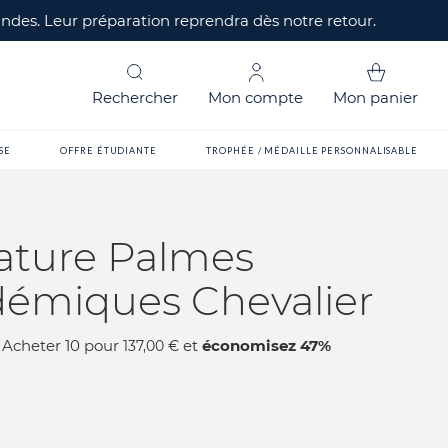
mandes. Leur préparation reprendra dès notre retour.
Rechercher
Mon compte
Mon panier
SE
OFFRE ÉTUDIANTE
TROPHÉE / MÉDAILLE PERSONNALISABLE
ature Palmes
émiques Chevalier
Acheter 10 pour
et
économisez
47
%
137,00 €