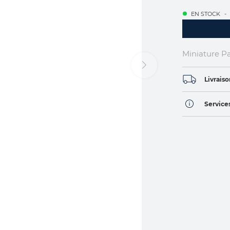
EN STOCK
Miniature P
Livraiso
Services