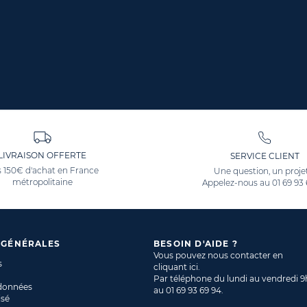
LIVRAISON OFFERTE
SERVICE CLIENT
 150€ d'achat en France
Une question, un proje
métropolitaine
Appelez-nous au
01 69 93
 GÉNÉRALES
BESOIN D'AIDE ?
Vous pouvez nous contacter en
s
cliquant ici
.
Par téléphone du lundi au vendredi 9
 données
au
01 69 93 69 94
.
isé