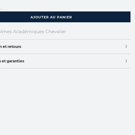
...
AJOUTER AU PANIER
almes Académiques Chevalier
n et retours
 et garanties