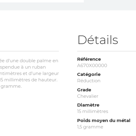
Détails
Référence
uée d'une double palme en
A670X00000
 suspendue à un ruban
ntimètres et d'une largeur
Catégorie
15 millimètres de hauteur.
Réduction
50 gramme.
Grade
Chevalier
Diamètre
15 millimètres
Poids moyen du métal
1,5 gramme