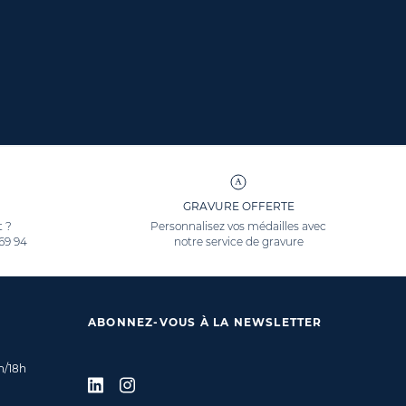
GRAVURE OFFERTE
t ?
Personnalisez vos médailles avec
 69 94
notre service de gravure
ABONNEZ-VOUS À LA NEWSLETTER
h/18h