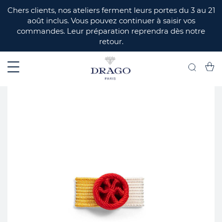
ERMER
Chers clients, nos ateliers ferment leurs portes du 3 au 21
août inclus. Vous pouvez continuer à saisir vos
commandes. Leur préparation reprendra dès notre
retour.
Mon 
Recherch
Skip
to
the
end
of
the
images
gallery