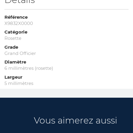
Référence
X9832X0000
Catégorie
Rosette
Grade
Grand Officier
Diamètre
6 millimètres (rosette)
Largeur
5 millimètres
Vous aimerez aussi