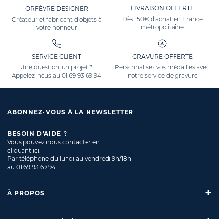
LIVRAISON OFFERTE
ORFÈVRE DESIGNER
Dès 150€ d'achat en France
Créateur et fabricant d'objets à
métropolitaine
votre honneur
SERVICE CLIENT
GRAVURE OFFERTE
Une question, un projet ?
Personnalisez vos médailles avec
Appelez-nous au
01 69 93 69 94
notre service de gravure
ABONNEZ-VOUS À LA NEWSLETTER
BESOIN D'AIDE ?
Vous pouvez nous contacter en
cliquant ici
.
Par téléphone du lundi au vendredi 9h/18h
au
01 69 93 69 94
.
À PROPOS