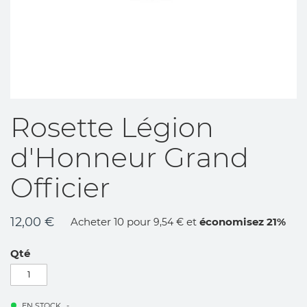
Skip
Rosette Légion
to
the
d'Honneur Grand
beginning
of
Officier
the
images
gallery
12,00 €
Acheter 10 pour
et
économisez
21
%
9,54 €
Qté
EN STOCK
...