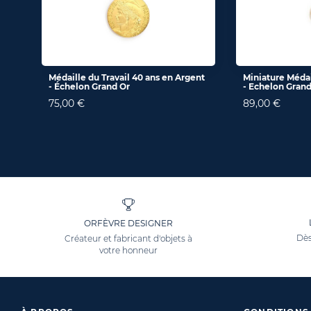
Médaille du Travail 40 ans en Argent
Miniature Médai
- Échelon Grand Or
- Echelon Grand
75,00 €
89,00 €
ORFÈVRE DESIGNER
Dès
Créateur et fabricant d'objets à
votre honneur