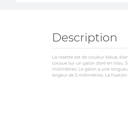
Skip
to
the
beginning
of
Description
the
images
gallery
La rosette est de couleur bleue, blan
cousue sur un galon doré en tissu. 
millimètres. Le galon a une longueu
largeur de 5 millimètres. La fixation