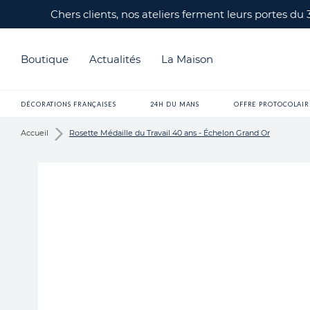
Chers clients, nos ateliers ferment leurs portes du
Boutique
Actualités
La Maison
DÉCORATIONS FRANÇAISES
24H DU MANS
OFFRE PROTOCOLAIR
Accueil
Rosette Médaille du Travail 40 ans - Échelon Grand Or
Skip
to
the
end
of
the
images
gallery