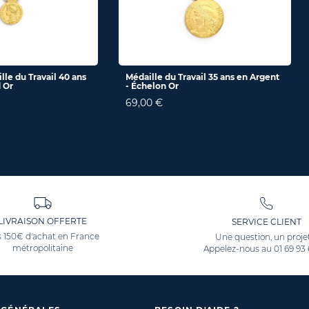
lle du Travail 40 ans
Médaille du Travail 35 ans en Argent
 Or
- Échelon Or
69,00 €
LIVRAISON OFFERTE
SERVICE CLIENT
 150€ d'achat en France
Une question, un proje
métropolitaine
Appelez-nous au
01 69 93