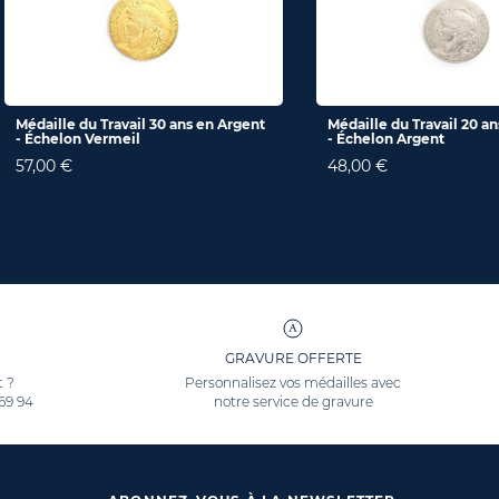
Médaille du Travail 30 ans en Argent
Médaille du Travail 20 a
- Échelon Vermeil
- Échelon Argent
57,00 €
48,00 €
GRAVURE OFFERTE
t ?
Personnalisez vos médailles avec
 69 94
notre service de gravure