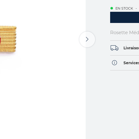
EN STOCK
Rosette Méda
Livraiso
Services