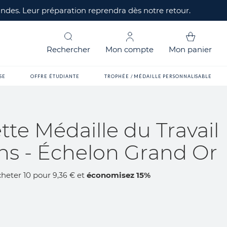
mandes. Leur préparation reprendra dès notre retour.
Rechercher
Mon compte
Mon panier
SE
OFFRE ÉTUDIANTE
TROPHÉE / MÉDAILLE PERSONNALISABLE
tte Médaille du Travail
ns - Échelon Grand Or
heter 10 pour
et
économisez
15
%
9,36 €