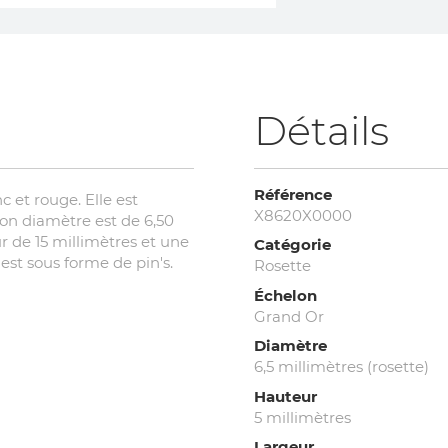
Détails
Référence
c et rouge. Elle est
X8620X0000
Son diamètre est de 6,50
r de 15 millimètres et une
Catégorie
 est sous forme de pin's.
Rosette
Échelon
Grand Or
Diamètre
6,5 millimètres (rosette)
Hauteur
5 millimètres
Largeur