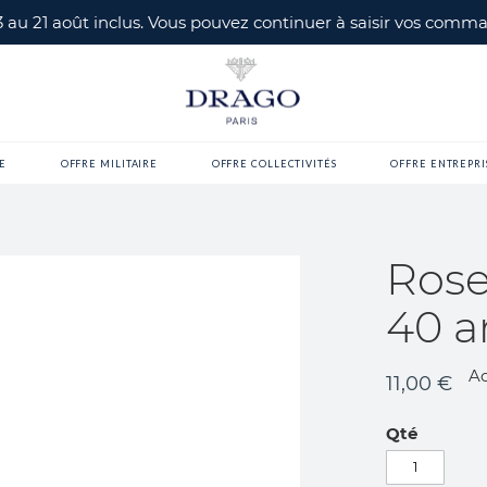
 3 au 21 août inclus. Vous pouvez continuer à saisir vos com
E
OFFRE MILITAIRE
OFFRE COLLECTIVITÉS
OFFRE ENTREPRI
Rose
40 a
Ac
11,00 €
Qté