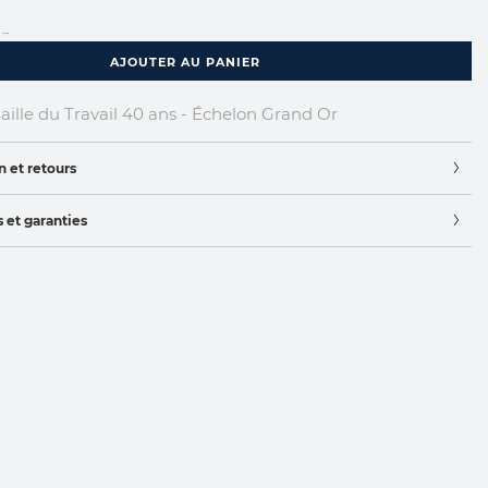
...
AJOUTER AU PANIER
ille du Travail 40 ans - Échelon Grand Or
n et retours
 et garanties