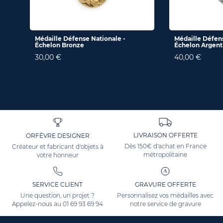
Médaille Défense Nationale -
Médaille Défens
Échelon Bronze
Échelon Argent
30,00 €
40,00 €
LIVRAISON OFFERTE
ORFÈVRE DESIGNER
Dès 150€ d'achat en France
Créateur et fabricant d'objets à
métropolitaine
votre honneur
SERVICE CLIENT
GRAVURE OFFERTE
Une question, un projet ?
Personnalisez vos médailles avec
Appelez-nous au
01 69 93 69 94
notre service de gravure