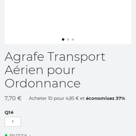
Skip
Agrafe Transport
to
the
Aérien pour
beginning
of
Ordonnance
the
images
gallery
7,70 €
Acheter 10 pour
et
économisez
37
%
4,85 €
Qté
EN STOCK
...