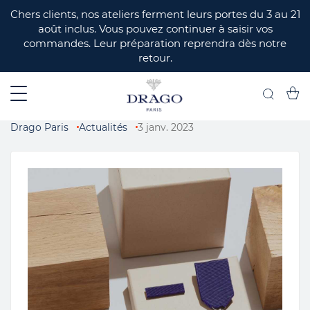
ERMER
Chers clients, nos ateliers ferment leurs portes du 3 au 21
août inclus. Vous pouvez continuer à saisir vos
commandes. Leur préparation reprendra dès notre
retour.
Mon 
Recherch
Drago Paris
Actualités
3 janv. 2023