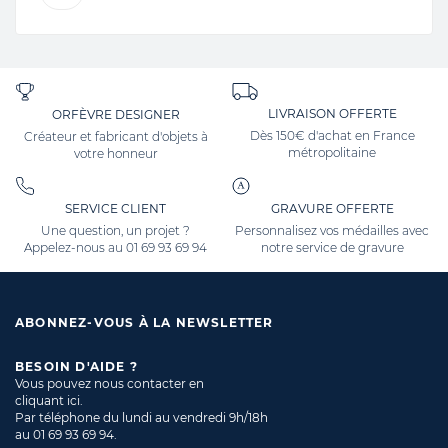
LIVRAISON OFFERTE
ORFÈVRE DESIGNER
Dès 150€ d'achat en France
Créateur et fabricant d'objets à
métropolitaine
votre honneur
SERVICE CLIENT
GRAVURE OFFERTE
Une question, un projet ?
Personnalisez vos médailles avec
Appelez-nous au
01 69 93 69 94
notre service de gravure
ABONNEZ-VOUS À LA NEWSLETTER
BESOIN D'AIDE ?
Vous pouvez nous contacter en
cliquant ici
.
Par téléphone du lundi au vendredi 9h/18h
au
01 69 93 69 94
.