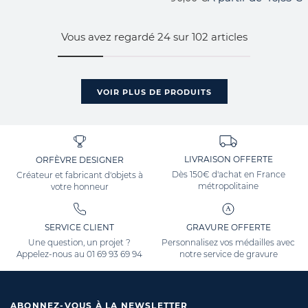
Vous avez regardé
24
sur
102
articles
VOIR PLUS DE PRODUITS
LIVRAISON OFFERTE
ORFÈVRE DESIGNER
Dès 150€ d'achat en France
Créateur et fabricant d'objets à
métropolitaine
votre honneur
SERVICE CLIENT
GRAVURE OFFERTE
Une question, un projet ?
Personnalisez vos médailles avec
Appelez-nous au
01 69 93 69 94
notre service de gravure
ABONNEZ-VOUS À LA NEWSLETTER